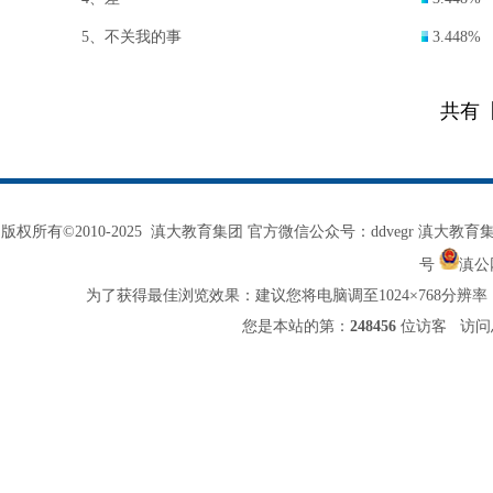
5、不关我的事
3.448%
共有
版权所有©2010-2025
滇大教育集团
官方微信公众号：ddvegr
滇大教育集
号
滇公网
为了获得最佳浏览效果：建议您将电脑调至1024×768分辨率，并
您是本站的第：
248456
位访客 访问